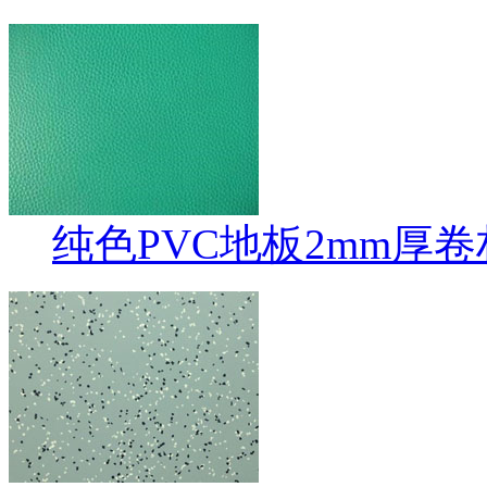
纯色PVC地板2mm厚卷