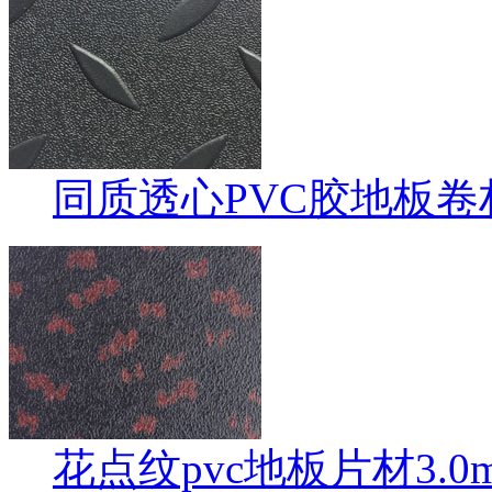
同质透心PVC胶地板卷材
花点纹pvc地板片材3.0