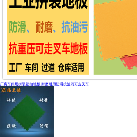
厂房车间用拼装锁扣地板 耐磨耐用防滑抗油污可走叉车