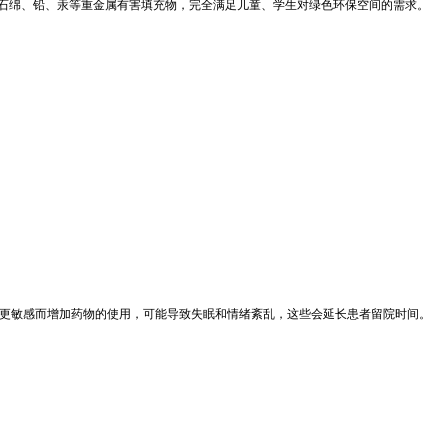
含石绵、铅、汞等重金属有害填充物，完全满足儿童、学生对绿色环保空间的需求。
痛更敏感而增加药物的使用，可能导致失眠和情绪紊乱，这些会延长患者留院时间。