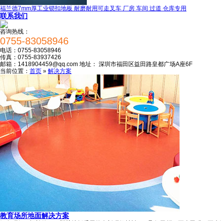
福兰德7mm厚工业锁扣地板 耐磨耐用可走叉车 厂房 车间 过道 仓库专用
联系我们
咨询热线：
0755-83058946
电话：
0755-83058946
传真：
0755-83937426
邮箱：
1418904459@qq.com
地址：
深圳市福田区益田路皇都广场A座6F
当前位置：
首页
»
解决方案
教育场所地面解决方案