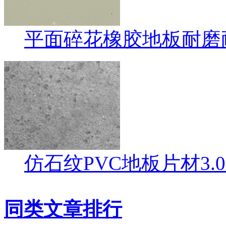
平面碎花橡胶地板耐磨
仿石纹PVC地板片材3.
同类文章排行